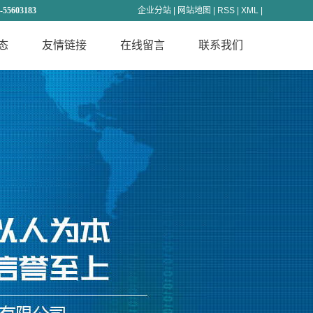
-55603183
企业分站
|
网站地图
|
RSS
|
XML
|
态
友情链接
在线留言
联系我们
闻
态
识