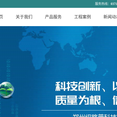
服务热线
：
0371
页
关于我们
产品服务
工程案例
新闻动
公司简介
天津智能混配料生
合作案例
公司新
联系我们
天津回转窑配电控
产线
行业动
企业文化
天津化工过程控制
制系统
技术知
发展历程
天津污水处理控制
系统
总裁致辞
天津特种包装机
系统
组织结构
天津流量秤
资质荣誉