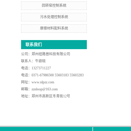
回转窑控制系统
污水处理控制系统
摩擦材料配料系统
联系我们
公司：
郑州纽路普科技有限公司
联系人：牛欲晓
电话：13273711227
电话：0371-67986500 55603183 55603283
网址：
www.nlpzz.com
邮箱：zznloop@163.com
地址：郑州市高新区冬青街12号