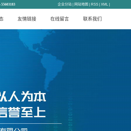
-55603183
企业分站
|
网站地图
|
RSS
|
XML
|
态
友情链接
在线留言
联系我们
闻
态
识