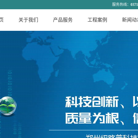
服务热线
：
0371
页
关于我们
产品服务
工程案例
新闻动
公司简介
智能混配料生产线
合作案例
公司新
联系我们
回转窑配电控制系
行业动
企业文化
化工过程控制系统
统
技术知
发展历程
污水处理控制系统
总裁致辞
特种包装机
组织结构
流量秤
资质荣誉