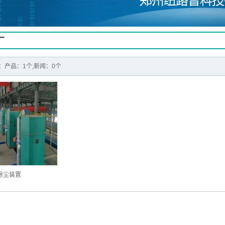
厂
：产品：1个,新闻：0个
除尘装置